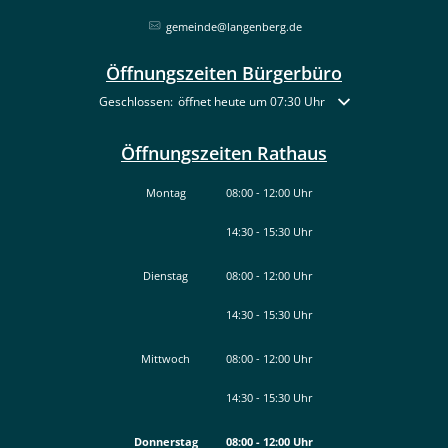
gemeinde@langenberg.de
Öffnungszeiten Bürgerbüro
Klicken, um weitere Öffnungs- oder Schließzeiten auszublende
Geschlossen:
öffnet heute um 07:30 Uhr
Öffnungszeiten Rathaus
Montag
08:00
-
12:00
Uhr
14:30
-
15:30
Von 08:00 bis 12:00 Uhr
Uhr
Von 14:30 bis 15:30 Uhr
Dienstag
08:00
-
12:00
Uhr
14:30
-
15:30
Von 08:00 bis 12:00 Uhr
Uhr
Von 14:30 bis 15:30 Uhr
Mittwoch
08:00
-
12:00
Uhr
14:30
-
15:30
Von 08:00 bis 12:00 Uhr
Uhr
Von 14:30 bis 15:30 Uhr
Donnerstag
08:00
-
12:00
Uhr