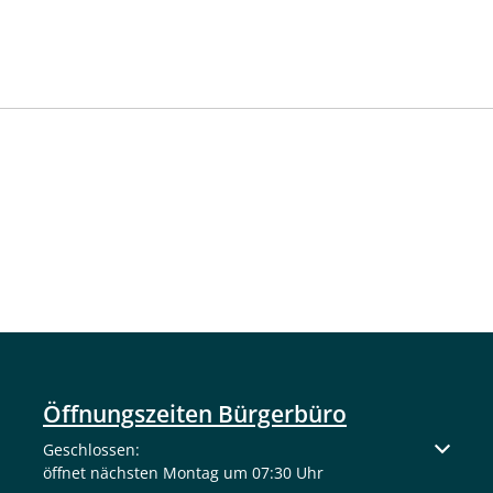
Die Gemeinde Langenberg freut
fortlaufenden Fortschritte be
Projekt, das Bürger, Schulen u
modernes Schwimmbad als Tre
Mehr
Öffnungszeiten Bürgerbüro
Klicken, um weitere Öffnungs- oder Schließzeiten auszuble
Geschlossen:
öffnet nächsten Montag um 07:30 Uhr