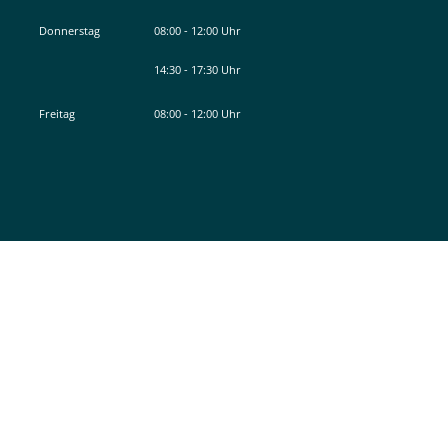
Von 14:30 bis 15:30 Uhr
Donnerstag
08:00
-
12:00
Uhr
Von 08:00 bis 12:00 Uhr
14:30
-
17:30
Uhr
Von 14:30 bis 17:30 Uhr
Freitag
08:00
-
12:00
Uhr
Von 08:00 bis 12:00 Uhr