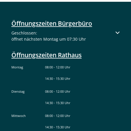
Öffnungszeiten Bürgerbüro
Klicken, um weitere Öffnungs- oder Schließzeiten auszuble
Geschlossen:
öffnet nächsten Montag um 07:30 Uhr
Öffnungszeiten Rathaus
Montag
08:00
-
12:00
Uhr
Von 08:00 bis 12:00 Uhr
14:30
-
15:30
Uhr
Von 14:30 bis 15:30 Uhr
Dienstag
08:00
-
12:00
Uhr
Von 08:00 bis 12:00 Uhr
14:30
-
15:30
Uhr
Von 14:30 bis 15:30 Uhr
Mittwoch
08:00
-
12:00
Uhr
Von 08:00 bis 12:00 Uhr
14:30
-
15:30
Uhr