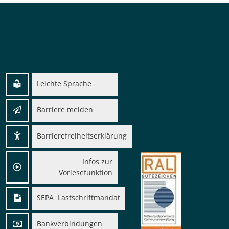
nden
Leichte Sprache
Barriere melden
Barrierefreiheitserklärung
Infos zur
Vorlesefunktion
SEPA−Lastschriftmandat
Bankverbindungen