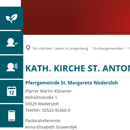
Sie sind hier:
Leben in Langenberg
Kirchengemeinden
Kath.
KATH. KIRCHE ST. ANTO
Kirchengemeinde
Pfarrgemeinde St. Margareta Wadersloh
St.
Pfarrer Martin Klüsener
Wilhelmstraße 1
Antonius
59329 Wadersloh
Telefon: 02523 95360-0
Pastoralreferentin
Anna-Elisabeth Gravendyk