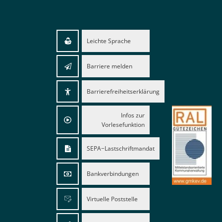
Leichte Sprache
Barriere melden
Barrierefreiheitserklärung
Infos zur
Vorlesefunktion
SEPA−Lastschriftmandat
Bankverbindungen
Virtuelle Poststelle