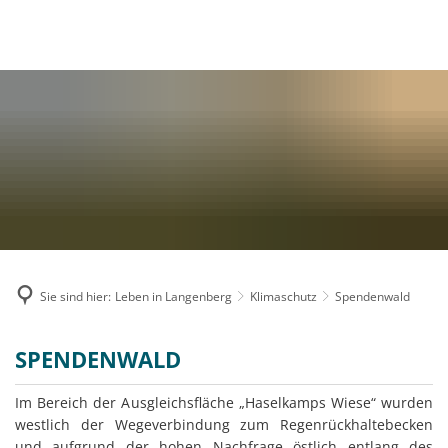
MENÜ
Sie sind hier:
Leben in Langenberg
Klimaschutz
Spendenwald
Spendenwald
SPENDENWALD
Im Bereich der Ausgleichsfläche „Haselkamps Wiese“ wurden
westlich der Wegeverbindung zum Regenrückhaltebecken
und aufgrund der hohen Nachfrage östlich entlang des