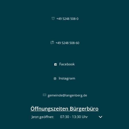
+49 5248 508-0
+49 5248 508-60
Facebook
Instagram
gemeinde@langenberg.de
Öffnungszeiten Bürgerbüro
Klicken, um weitere Öffnungs- oder Schließzeiten auszublenden
Jetzt geöffnet:
07:30
-
13:30
Uhr
Von 07:30 bis 13:30 