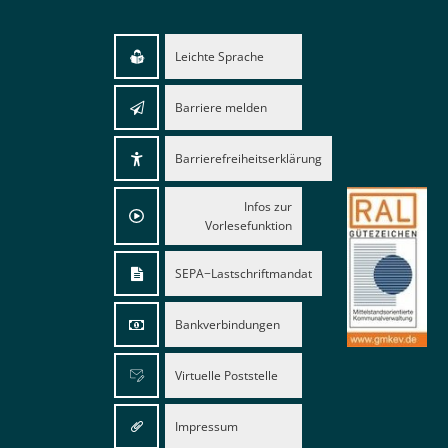
Leichte Sprache
Barriere melden
Barrierefreiheitserklärung
Infos zur
Vorlesefunktion
SEPA−Lastschriftmandat
Bankverbindungen
Virtuelle Poststelle
Impressum