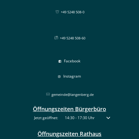
+49 5248 508-0
+49 5248 508-60
Facebook
Instagram
gemeinde@langenberg.de
Öffnungszeiten Bürgerbüro
Klicken, um weitere Öffnungs- oder Schließzeiten auszublenden
Jetzt geöffnet:
14:30
-
17:30
Uhr
Von 14:30 bis 17:30 
Öffnungszeiten Rathaus