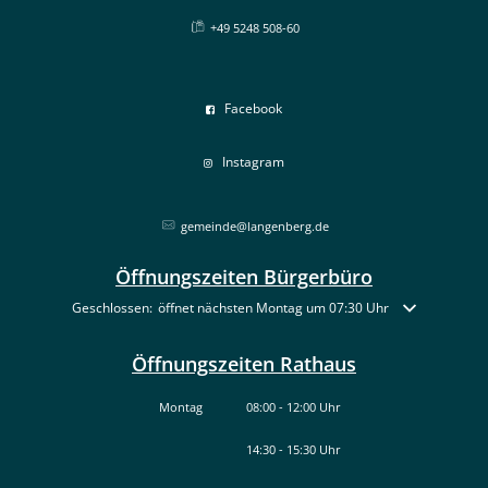
+49 5248 508-60
Facebook
Instagram
gemeinde@langenberg.de
Öffnungszeiten Bürgerbüro
Klicken, um weitere Öffnungs- oder Schließzeiten auszublenden
Geschlossen:
öffnet nächsten Montag um 07:30 Uhr
Öffnungszeiten Rathaus
Montag
08:00
-
12:00
Uhr
14:30
-
15:30
Von 08:00 bis 12:00 Uhr
Uhr