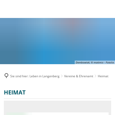
MENÜ
Dembowiak, © matimix - Fotolia
Sie sind hier:
Leben in Langenberg
Vereine & Ehrenamt
Heimat
Heimat
HEIMAT