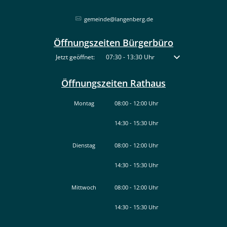
gemeinde@langenberg.de
Öffnungszeiten Bürgerbüro
Klicken, um weitere Öffnungs- oder Schließzeiten auszublenden
Jetzt geöffnet:
07:30
-
13:30
Uhr
Von 07:30 bis 13:30 
Öffnungszeiten Rathaus
Montag
08:00
-
12:00
Uhr
14:30
-
15:30
Von 08:00 bis 12:00 Uhr
Uhr
Von 14:30 bis 15:30 Uhr
Dienstag
08:00
-
12:00
Uhr
14:30
-
15:30
Von 08:00 bis 12:00 Uhr
Uhr
Von 14:30 bis 15:30 Uhr
Mittwoch
08:00
-
12:00
Uhr
14:30
-
15:30
Von 08:00 bis 12:00 Uhr
Uhr
Von 14:30 bis 15:30 Uhr