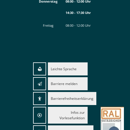
Donnerstag
08:00
-
12:00
Uhr
14:30
-
17:30
Von 08:00 bis 12:00 Uhr
Uhr
Von 14:30 bis 17:30 Uhr
Freitag
08:00
-
12:00
Uhr
Von 08:00 bis 12:00 Uhr
Leichte Sprache
Barriere melden
Barrierefreiheitserklärung
Infos zur
Vorlesefunktion