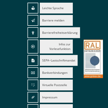
Leichte Sprache
Barriere melden
Barrierefreiheitserklärung
Infos zur
Vorlesefunktion
SEPA−Lastschriftmandat
Bankverbindungen
Virtuelle Poststelle
Impressum