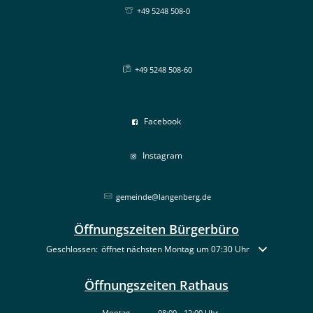
+49 5248 508-0
+49 5248 508-60
Facebook
Instagram
gemeinde@langenberg.de
Öffnungszeiten Bürgerbüro
Klicken, um weitere Öffnungs- oder Schließzeiten auszublenden
Geschlossen:
öffnet nächsten Montag um 07:30 Uhr
Öffnungszeiten Rathaus
Montag
08:00
-
12:00
Uhr