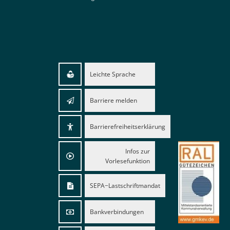
Von 08:00 bis 12:00 Uhr
Leichte Sprache
Barriere melden
Barrierefreiheitserklärung
Infos zur
Vorlesefunktion
SEPA−Lastschriftmandat
Bankverbindungen