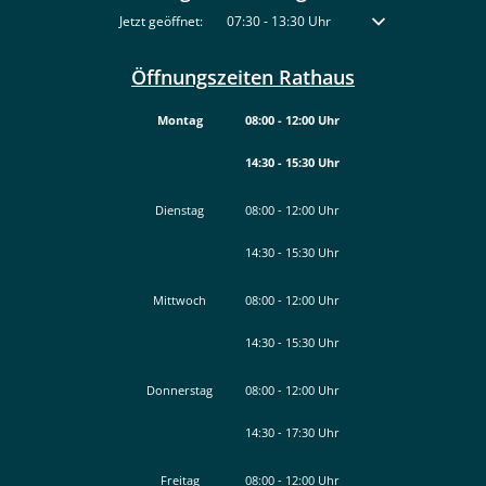
Klicken, um weitere Öffnungs- oder Schließzeiten auszublenden
Jetzt geöffnet:
07:30
-
13:30
Uhr
Von 07:30 bis 13:30 
Öffnungszeiten Rathaus
Montag
08:00
-
12:00
Uhr
14:30
-
15:30
Von 08:00 bis 12:00 Uhr
Uhr
Von 14:30 bis 15:30 Uhr
Dienstag
08:00
-
12:00
Uhr
14:30
-
15:30
Von 08:00 bis 12:00 Uhr
Uhr
Von 14:30 bis 15:30 Uhr
Mittwoch
08:00
-
12:00
Uhr
14:30
-
15:30
Von 08:00 bis 12:00 Uhr
Uhr
Von 14:30 bis 15:30 Uhr
Donnerstag
08:00
-
12:00
Uhr
14:30
-
17:30
Von 08:00 bis 12:00 Uhr
Uhr
Von 14:30 bis 17:30 Uhr
Freitag
08:00
-
12:00
Uhr