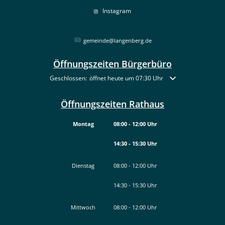
Instagram
gemeinde@langenberg.de
Öffnungszeiten Bürgerbüro
Klicken, um weitere Öffnungs- oder Schließzeiten auszublende
Geschlossen:
öffnet heute um 07:30 Uhr
Öffnungszeiten Rathaus
Montag
08:00
-
12:00
Uhr
14:30
-
15:30
Von 08:00 bis 12:00 Uhr
Uhr
Von 14:30 bis 15:30 Uhr
Dienstag
08:00
-
12:00
Uhr
14:30
-
15:30
Von 08:00 bis 12:00 Uhr
Uhr
Von 14:30 bis 15:30 Uhr
Mittwoch
08:00
-
12:00
Uhr