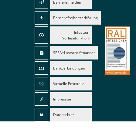
Barriere melden
Barrierefreiheitserklärung
Infos zur
Vorlesefunktion
SEPA−Lastschriftmandat
Bankverbindungen
Virtuelle Poststelle
Impressum
Datenschutz