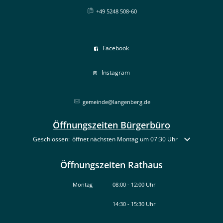
+49 5248 508-60
Facebook
Instagram
gemeinde@langenberg.de
Öffnungszeiten Bürgerbüro
Klicken, um weitere Öffnungs- oder Schließzeiten auszublenden
Geschlossen:
öffnet nächsten Montag um 07:30 Uhr
Öffnungszeiten Rathaus
Montag
08:00
-
12:00
Uhr
14:30
-
15:30
Von 08:00 bis 12:00 Uhr
Uhr