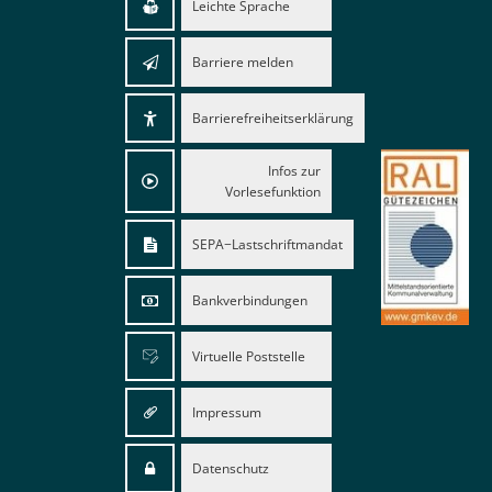
Leichte Sprache
Barriere melden
Barrierefreiheitserklärung
Infos zur
Vorlesefunktion
SEPA−Lastschriftmandat
Bankverbindungen
Virtuelle Poststelle
Impressum
Datenschutz