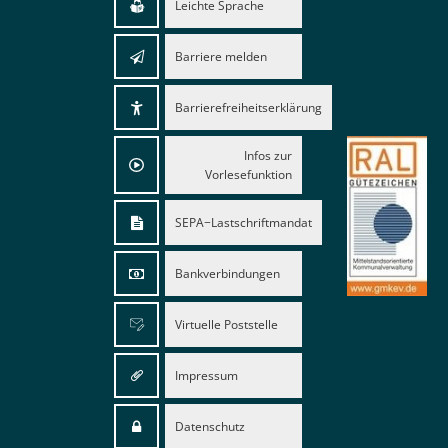
Leichte Sprache
Barriere melden
Barrierefreiheitserklärung
Infos zur
Vorlesefunktion
SEPA−Lastschriftmandat
Bankverbindungen
Virtuelle Poststelle
Impressum
Datenschutz