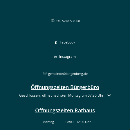
+49 5248 508-60
Facebook
Instagram
gemeinde@langenberg.de
Öffnungszeiten Bürgerbüro
Klicken, um weitere Öffnungs- oder Schließzeiten auszublenden
Geschlossen:
öffnet nächsten Montag um 07:30 Uhr
Öffnungszeiten Rathaus
Montag
08:00
-
12:00
Uhr