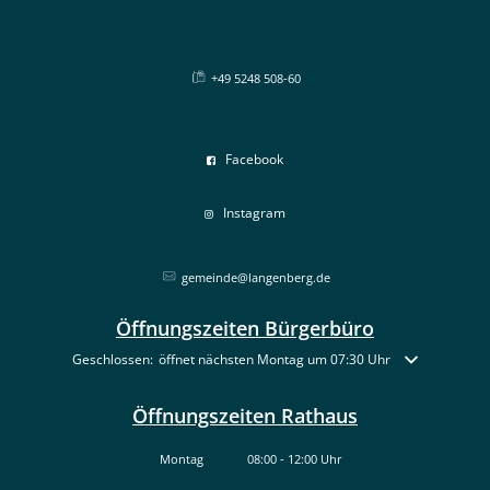
+49 5248 508-60
Facebook
Instagram
gemeinde@langenberg.de
Öffnungszeiten Bürgerbüro
Klicken, um weitere Öffnungs- oder Schließzeiten auszublenden
Geschlossen:
öffnet nächsten Montag um 07:30 Uhr
Öffnungszeiten Rathaus
Montag
08:00
-
12:00
Uhr