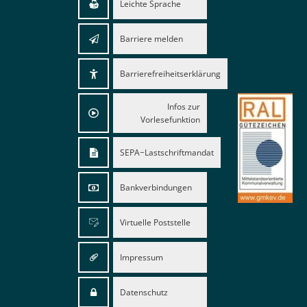
Leichte Sprache
Barriere melden
Barrierefreiheitserklärung
Infos zur
Vorlesefunktion
SEPA−Lastschriftmandat
Bankverbindungen
Virtuelle Poststelle
Impressum
Datenschutz