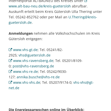
Internetportal ALTBAUNEU des Kreises unter
www.alt-bau-neu.de/kreis-guetersloh
abrufbar.
Auskunft erteilt beim Kreis Gütersloh Ulla Thering unter
Tel. 05242-852762 oder per Mail an
U.Thering@kreis-
guetersloh.de
.
Anmeldungen
nehmen alle Volkshochschulen im Kreis
Gütersloh entgegen:
www.vhs-gt.de
; Tel. 05241/82-
2925;
vhs@guetersloh.de
www.vhs-ravensberg.de
; Tel. 05201/8109-
0;
post@vhs-ravensberg.de
www.vhs-re.de
; Tel. 05242/9030-
127;
annika.busche@vhs-re.de
www.vhs-vhs.de
; Tel. 05207/9174-0;
vhs-vhs@gt-
net.de
Die Energiesparwochen online im Überblick: