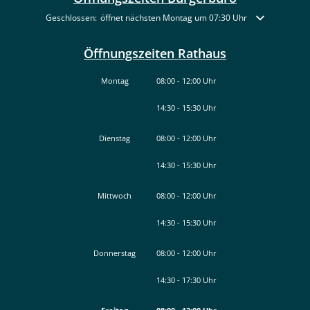
Klicken, um weitere Öffnungs- oder Schließzeiten auszublenden
Geschlossen:
öffnet nächsten Montag um 07:30 Uhr
Öffnungszeiten Rathaus
Montag
08:00
-
12:00
Uhr
14:30
-
15:30
Von 08:00 bis 12:00 Uhr
Uhr
Von 14:30 bis 15:30 Uhr
Dienstag
08:00
-
12:00
Uhr
14:30
-
15:30
Von 08:00 bis 12:00 Uhr
Uhr
Von 14:30 bis 15:30 Uhr
Mittwoch
08:00
-
12:00
Uhr
14:30
-
15:30
Von 08:00 bis 12:00 Uhr
Uhr
Von 14:30 bis 15:30 Uhr
Donnerstag
08:00
-
12:00
Uhr
14:30
-
17:30
Von 08:00 bis 12:00 Uhr
Uhr
Von 14:30 bis 17:30 Uhr