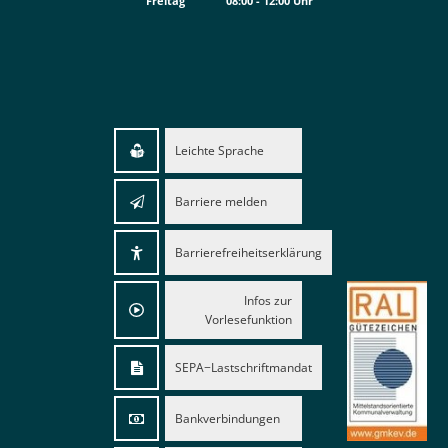
Freitag
08:00
-
12:00
Uhr
Von 08:00 bis 12:00 Uhr
Leichte Sprache
Barriere melden
Barrierefreiheitserklärung
Infos zur
Vorlesefunktion
SEPA−Lastschriftmandat
Bankverbindungen