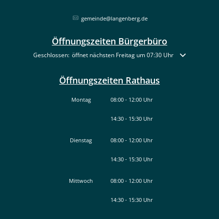
gemeinde@langenberg.de
Öffnungszeiten Bürgerbüro
Klicken, um weitere Öffnungs- oder Schließzeiten auszublenden
Geschlossen:
öffnet nächsten Freitag um 07:30 Uhr
Öffnungszeiten Rathaus
Montag
08:00
-
12:00
Uhr
14:30
-
15:30
Von 08:00 bis 12:00 Uhr
Uhr
Von 14:30 bis 15:30 Uhr
Dienstag
08:00
-
12:00
Uhr
14:30
-
15:30
Von 08:00 bis 12:00 Uhr
Uhr
Von 14:30 bis 15:30 Uhr
Mittwoch
08:00
-
12:00
Uhr
14:30
-
15:30
Von 08:00 bis 12:00 Uhr
Uhr
Von 14:30 bis 15:30 Uhr