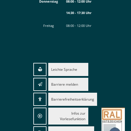
Donnerstag
08:00
-
12:00
Uhr
14:30
-
17:30
Von 08:00 bis 12:00 Uhr
Uhr
Von 14:30 bis 17:30 Uhr
Freitag
08:00
-
12:00
Uhr
Von 08:00 bis 12:00 Uhr
Leichte Sprache
Barriere melden
Barrierefreiheitserklärung
Infos zur
Vorlesefunktion