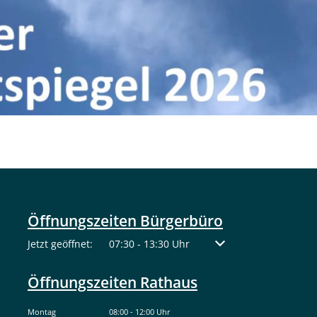
Öffnungszeiten Bürgerbüro
Klicken, um weitere Öffnungs- oder Schließzeiten auszuble
Jetzt geöffnet:
07:30
-
13:30
Uhr
Von 07:30 bis 13:30 Uh
Öffnungszeiten Rathaus
Montag
08:00
-
12:00
Uhr