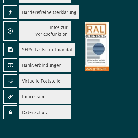
Barrierefreiheitserklärung
Infos zur
Vorlesefunktion
SEPA−Lastschriftmandat
Bankverbindungen
Virtuelle Poststelle
Impressum
Datenschutz