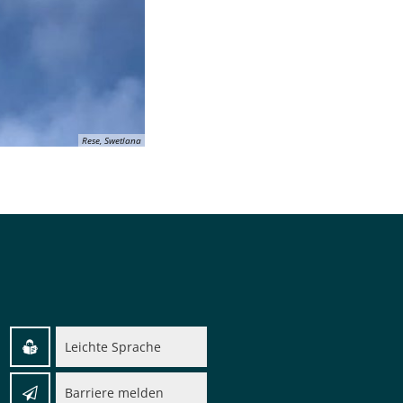
Rese, Swetlana
nden
r
Leichte Sprache
Barriere melden