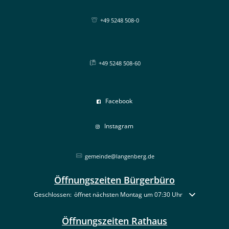
+49 5248 508-0
+49 5248 508-60
Facebook
Instagram
gemeinde@langenberg.de
Öffnungszeiten Bürgerbüro
Klicken, um weitere Öffnungs- oder Schließzeiten auszublenden
Geschlossen:
öffnet nächsten Montag um 07:30 Uhr
Öffnungszeiten Rathaus