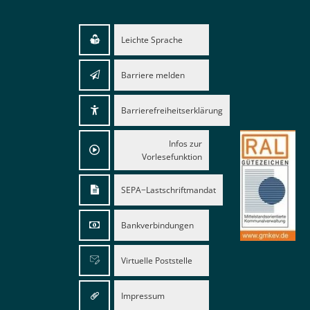
Leichte Sprache
Barriere melden
Barrierefreiheitserklärung
Infos zur
Vorlesefunktion
SEPA−Lastschriftmandat
Bankverbindungen
Virtuelle Poststelle
Impressum