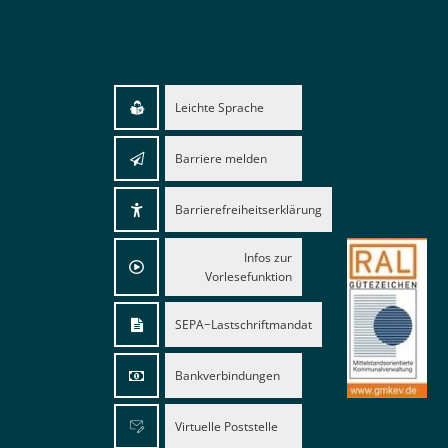
Leichte Sprache
Barriere melden
Barrierefreiheitserklärung
Infos zur
Vorlesefunktion
SEPA−Lastschriftmandat
Bankverbindungen
Virtuelle Poststelle