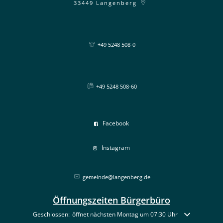
33449
Langenberg
+49 5248 508-0
+49 5248 508-60
Facebook
Instagram
gemeinde@langenberg.de
Öffnungszeiten Bürgerbüro
Klicken, um weitere Öffnungs- oder Schließzeiten auszublenden
Geschlossen:
öffnet nächsten Montag um 07:30 Uhr